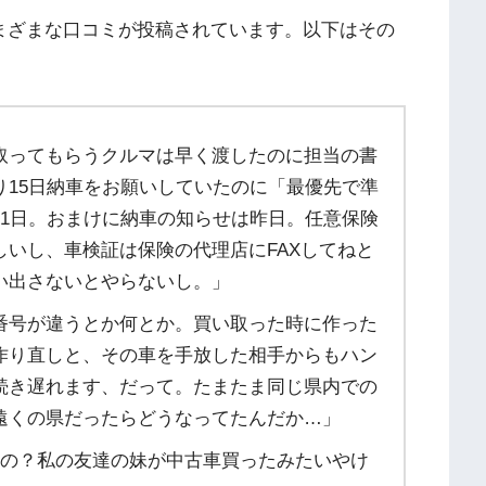
るさまざまな口コミが投稿されています。以下はその
取ってもらうクルマは早く渡したのに担当の書
り15日納車をお願いしていたのに「最優先で準
21日。おまけに納車の知らせは昨日。任意保険
いし、車検証は保険の代理店にFAXしてねと
い出さないとやらないし。」
番号が違うとか何とか。買い取った時に作った
作り直しと、その車を手放した相手からもハン
続き遅れます、だって。たまたま同じ県内での
遠くの県だったらどうなってたんだか…」
るの？私の友達の妹が中古車買ったみたいやけ