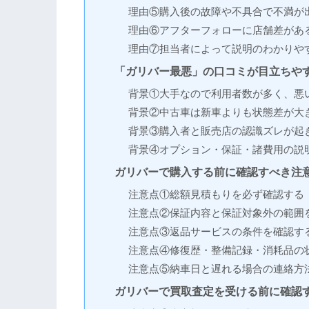
理由⑤購入後の故障や不具合で不満が
理由⑥アフターフォローに店舗差があ
理由⑦担当者によって説明のわかりや
「ガリバー最悪」の口コミが目立ちや
背景①大手なので利用者数が多く、悪
背景②中古車は新車よりも状態差が大
背景③購入者と販売店の認識ズレが起
背景④オプション・保証・諸費用の説
ガリバーで購入する前に確認すべき注
注意点①総額見積もりを必ず確認する
注意点②保証内容と保証対象外の範囲
注意点③返品サービスの条件を確認す
注意点④修復歴・整備記録・消耗品の
注意点⑤納車日と遅れる場合の連絡方
ガリバーで買取査定を受ける前に確認