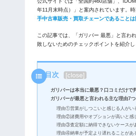
公式サイトでは「全国約460店舗」、IDOM
年11月末時点）」と案内されています。
手中古車販売・買取チェーンであることは
この記事では、「ガリバー 最悪」と言わ
敗しないためのチェックポイントを紹介し
目次
[
close
]
ガリバーは本当に最悪？口コミだけで
ガリバーが最悪と言われる主な理由7つ
理由①営業がしつこいと感じる人がい
理由②諸費用やオプションが高いと感
理由③査定額に納得できないケースが
理由④納車が予定より遅れることがあ