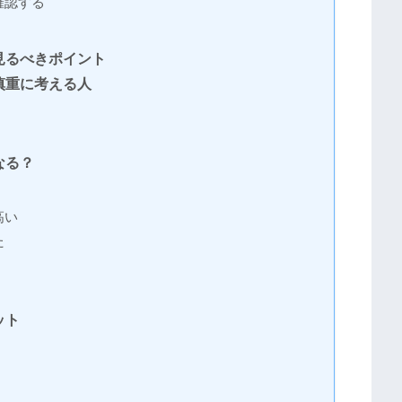
確認する
見るべきポイント
慎重に考える人
なる？
高い
た
ット