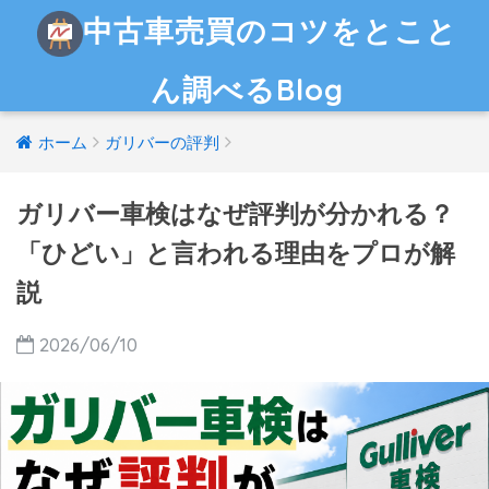
中古車売買のコツをとこと
ん調べるBlog
ホーム
ガリバーの評判
ガリバー車検はなぜ評判が分かれる？
「ひどい」と言われる理由をプロが解
説
2026/06/10