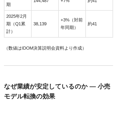
144,487
+7%
約41
期
2025年2月
+3%（対前
期（Q1累
38,139
約41
年同期）
計）
（数値はIDOM決算説明会資料より作成）
なぜ業績が安定しているのか — 小売
モデル転換の効果