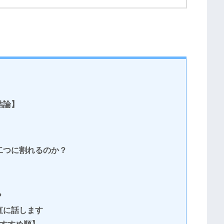
結論】
二つに割れるのか？
？
直に話します