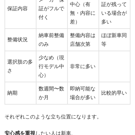
中心（有
証が残って
保証内容
証がフルで
無・内容に
いる場合が
付く
差）
多い
納車前整備
整備内容は
ほぼ新車同
整備状況
のみ
店舗次第
等
少なめ（現
選択肢の多
行モデル中
非常に多い
さ
心）
数週間〜数
即納可能な
納期
比較的早い
か月
場合が多い
それぞれこのような立ち位置になります。
安心感を重視
したい人は新車、